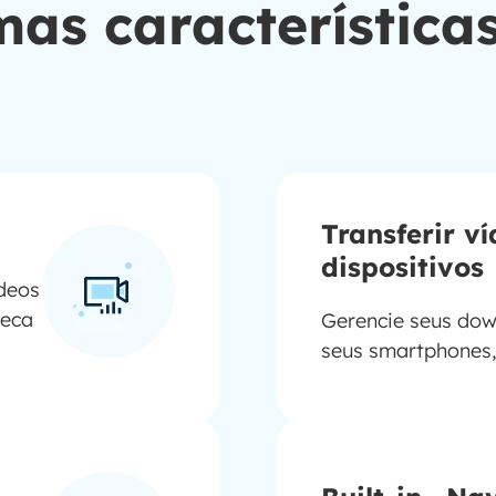
mas característic
Transferir v
dispositivos
deos
teca
Gerencie seus dow
seus smartphones,