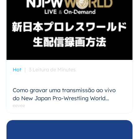
Hot
|
3 Leitura de Minutes
Como gravar uma transmissão ao vivo
do New Japan Pro-Wrestling World
(NJPW World)
eevee