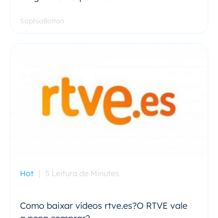
SophiaBolton
Hot
|
5 Leitura de Minutes
Como baixar vídeos rtve.es?O RTVE vale