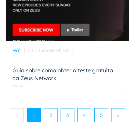
Hot
|
5 Leitura de Minutes
Guia sobre como obter o teste gratuito
da Zeus Network
leona
<
1
2
3
4
5
>