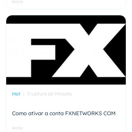
leona
Hot
|
5 Leitura de Minutes
Como ativar a conta FXNETWORKS COM
leona