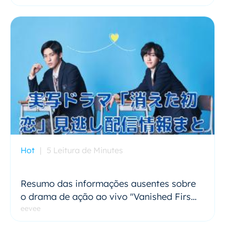
Hot
|
5 Leitura de Minutes
Resumo das informações ausentes sobre
o drama de ação ao vivo "Vanished First
Love".
eevee