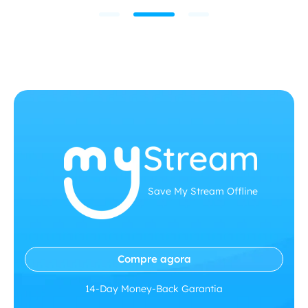
Save My Stream Offline
Compre agora
14-Day Money-Back Garantia