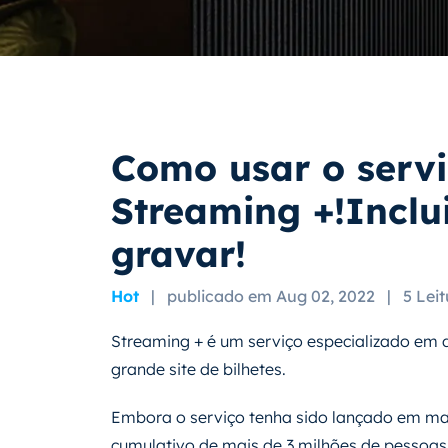
Como usar o serv
Streaming +!Incl
gravar!
Hot
|
publicado em Aug 02, 2022
|
5 Lei
Streaming + é um serviço especializado em d
grande site de bilhetes.
Embora o serviço tenha sido lançado em maio
cumulativo de mais de 3 milhões de pessoas,