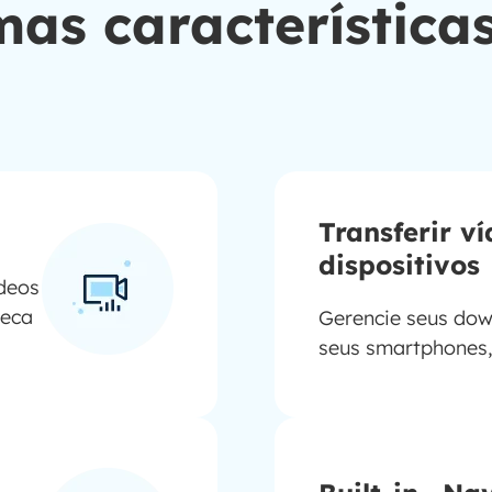
mas característic
Transferir v
dispositivos
deos
teca
Gerencie seus dow
seus smartphones,