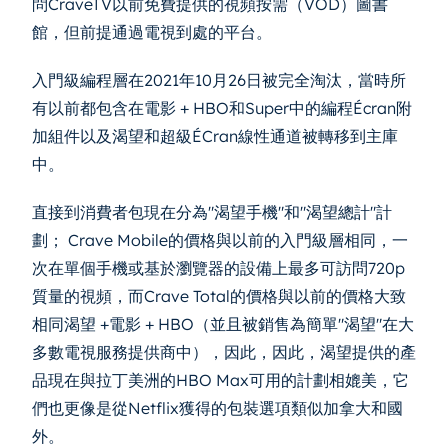
問CraveTV以前免費提供的視頻按需（VOD）圖書
館，但前提通過電視到處的平台。
入門級編程層在2021年10月26日被完全淘汰，當時所
有以前都包含在電影 + HBO和Super中的編程Écran附
加組件以及渴望和超級ÉCran線性通道被轉移到主庫
中。
直接到消費者包現在分為"渴望手機"和"渴望總計"計
劃； Crave Mobile的價格與以前的入門級層相同，一
次在單個手機或基於瀏覽器的設備上最多可訪問720p
質量的視頻，而Crave Total的價格與以前的價格大致
相同渴望 +電影 + HBO（並且被銷售為簡單"渴望"在大
多數電視服務提供商中），因此，因此，渴望提供的產
品現在與拉丁美洲的HBO Max可用的計劃相媲美，它
們也更像是從Netflix獲得的包裝選項類似加拿大和國
外。