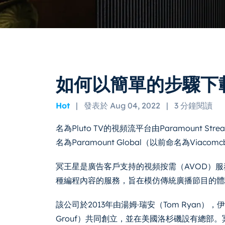
如何以簡單的步驟下
Hot
|
發表於 Aug 04, 2022
|
3 分鐘閱讀
名為Pluto TV的視頻流平台由Paramount Stre
名為Paramount Global（以前命名為Viac
冥王星是廣告客戶支持的視頻按需（AVOD）
種編程內容的服務，旨在模仿傳統廣播節目的體
該公司於2013年由湯姆·瑞安（Tom Ryan），伊利
Grouf）共同創立，並在美國洛杉磯設有總部