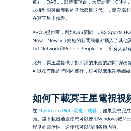
道），DABL，彭博電視台，天空新聞，CNN，專
式權利限製而導致的替代節目取代），體育場和Th
在冥王星上攜帶。
AVOD提供商，例如CBS新聞，CBS Sports HQ，F
Now，Newsy（簡短的新聞簡報都插入了其他冥
Tyt Network和People People TV ，
此外，冥王星提供了對所謂的東西的訪問"彈出
可以在有限的時間內運行，也可以無限期地繼續
如何下載冥王星電視視
在
Mystream Pluto電視下載器
，如果您想完成
頻。該下載器通過使您可以使用Windows或
程度的靈活性。這使您可以訪問各種內容。