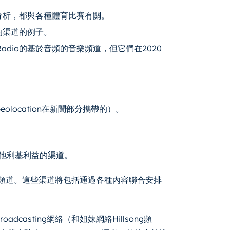
分析，都與各種體育比賽有關。
的渠道的例子。
adio的基於音頻的音樂頻道，但它們在2020
。
location在新聞部分攜帶的）。
他利基利益的渠道。
0多個頻道。這些渠道將包括通過各種內容聯合安排
 Broadcasting網絡（和姐妹網絡Hillsong頻