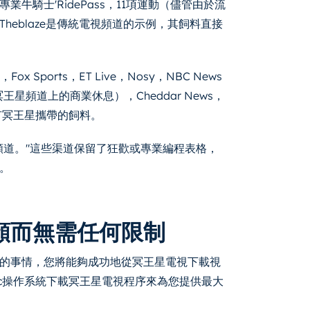
業牛騎士'RidePass，11項運動（儘管由於流
eblaze是傳統電視頻道的示例，其飼料直接
ox Sports，ET Live，Nosy，NBC News
王星頻道上的商業休息），Cheddar News，
所有人都有冥王星攜帶的飼料。
頻道。"這些渠道保留了狂歡或專業編程表格，
。
頻而無需任何限制
的事情，您將能夠成功地從冥王星電視下載視
Mac操作系統下載冥王星電視程序來為您提供最大