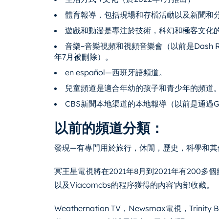
體育報導，包括現場和存檔活動以及新聞和
遊戲和動漫是專注於技術，科幻和極客文化
音樂–音樂視頻和視頻音樂會（以前是Dash R
年7月被刪除）。
en español—西班牙語頻道。
兒童頻道是適合年幼的孩子和青少年的頻道
CBS新聞本地渠道的本地報導（以前是通過Geo
以前的頻道分類：
發現—有專門用於旅行，休閒，歷史，科學和其
冥王星電視將在2021年8月到2021年有20
以及Viacomcbs的程序獲得的內容'內部收藏。
Weathernation TV，Newsmax電視，Trinity