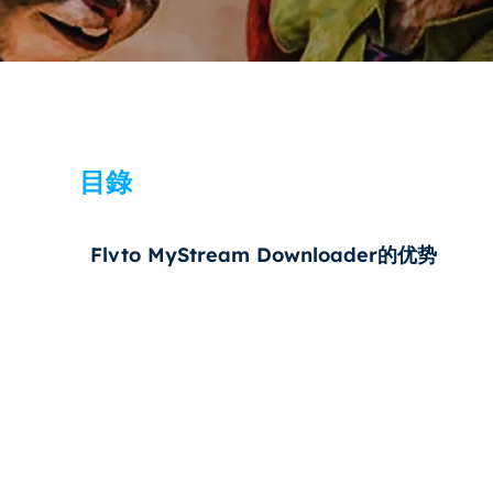
目錄
Flvto MyStream Downloader的优势