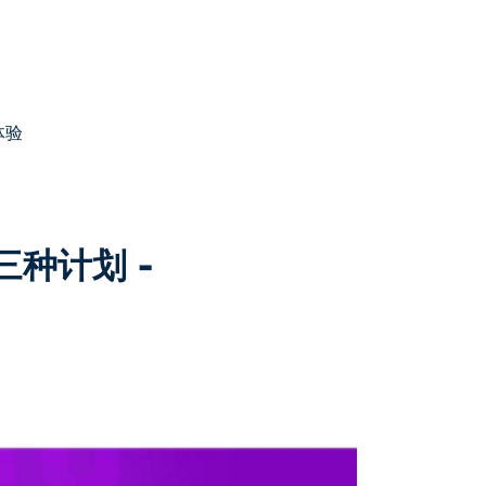
体验
三种计划 -