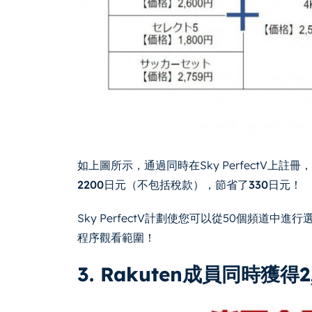
如上圖所示，通過同時在Sky PerfectV上註冊
2200日元（不包括稅款），節省了330日元！ （*S
Sky PerfectV計劃使您可以從50個頻道中
程序觀看範圍！
3. Rakuten成員同時獲得2