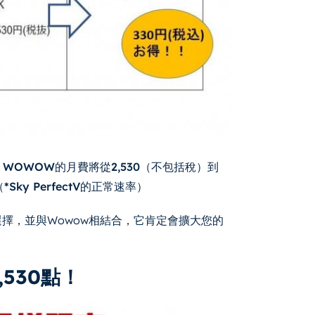
，
WOWOW的月費將從2,530（不包括稅）到
ky PerfectV的正常速率）
進行選擇，並與Wowow相結合，它肯定會擴大您的
,530點！