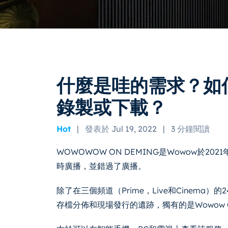
什麼是哇的需求？如
錄製或下載？
Hot
|
發表於 Jul 19, 2022
|
3 分鐘閱讀
WOWOWOW ON DEMING是Wowow於2
時廣播，並錯過了廣播。
除了在三個頻道（Prime，Live和Cinem
存檔分佈和現場發行的遺跡，獨有的是Wowow On