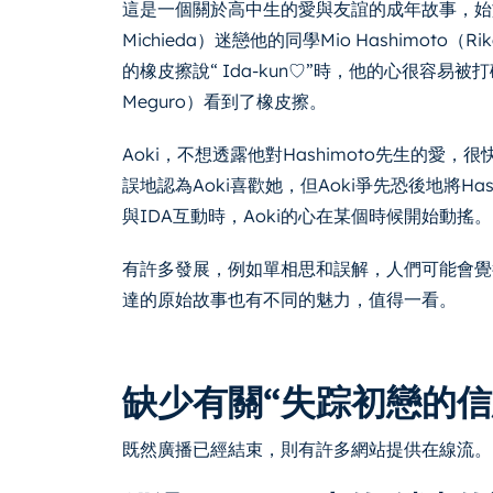
這是一個關於高中生的愛與友誼的成年故事，始於誤解。
Michieda）迷戀他的同學Mio Hashimoto（R
的橡皮擦說“ Ida-kun♡”時，他的心很容易被打碎
Meguro）看到了橡皮擦。
Aoki，不想透露他對Hashimoto先生的愛，
誤地認為Aoki喜歡她，但Aoki爭先恐後地將Ha
與IDA互動時，Aoki的心在某個時候開始動搖。
有許多發展，例如單相思和誤解，人們可能會覺
達的原始故事也有不同的魅力，值得一看。
缺少有關“失踪初戀的
既然廣播已經結束，則有許多網站提供在線流。