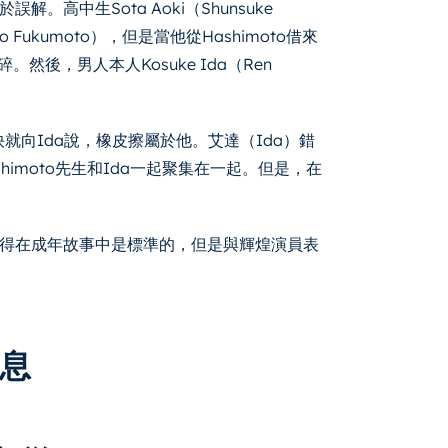
高中生Sota Aoki（Shunsuke
iko Fukumoto），但是當他從Hashimoto借來
。然後，男人本人Kosuke Ida（Ren
很快就向Ida說，橡皮擦屬於他。艾達（Ida）錯
shimoto先生和Ida一起聚集在一起。但是，在
得在成年故事中是標準的，但是與輝煌演員表
信息