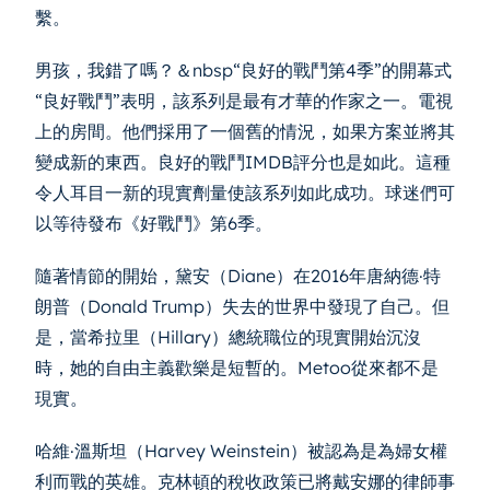
繫。
男孩，我錯了嗎？＆nbsp“良好的戰鬥第4季”的開幕式
“良好戰鬥”表明，該系列是最有才華的作家之一。電視
上的房間。他們採用了一個舊的情況，如果方案並將其
變成新的東西。良好的戰鬥IMDB評分也是如此。這種
令人耳目一新的現實劑量使該系列如此成功。球迷們可
以等待發布《好戰鬥》第6季。
隨著情節的開始，黛安（Diane）在2016年唐納德·特
朗普（Donald Trump）失去的世界中發現了自己。但
是，當希拉里（Hillary）總統職位的現實開始沉沒
時，她的自由主義歡樂是短暫的。Metoo從來都不是
現實。
哈維·溫斯坦（Harvey Weinstein）被認為是為婦女權
利而戰的英雄。克林頓的稅收政策已將戴安娜的律師事