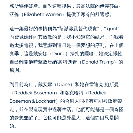
務所驅使破產。面對這種後果，最高法院的伊麗莎白·
沃倫（Elizabeth Warren）提供了寒冷的舒適感。
這一集最好的事情稱為“幫派涉及替代現實”，“ quot”
向費城始終向其致敬的是，我不知道它的結局，而我看
過太多電視，我意識到這只是一個夢想的序列。在上個
賽季，這是戴安娜（Diane）掙扎的隱喻，她決定犧牲
自己離開他時擊敗唐納德·特朗普（Donald Trump）的
原則。
到目前為止，戴安娜（Diane）和她在雷迪克·鮑斯曼
（Reddick Boseman）和洛克哈特（Reddick
Boseman＆Lockhart）的合夥人同樣有可能被政府帶
走，並在製造現實中過著生活。他們可能都是一個奇怪
的夢想並醒了。它也可能是外星人，這個節目只是開
始。