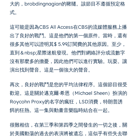
大的，brobdingnagian的鞦韆。該節目不遵循預定格
式。
這可能是因為CBS All Access在CBS的流媒體服務上播
出了良好的戰鬥。這是他們的第一個原件。當時，還有
很多其他可以證明其$ 5.99訂閱費的其他原因。至少，
直到＆nbsp;星際迷航發現。他們對網絡評分或流數字
沒有那麼多的擔憂，因此他們可以進行實驗。玩耍。讓
演出找到聲音。這是一個強大的聲音。
再次，良好的戰鬥是您的平均法律程序。這個節目很受
歡迎。這是關於邁克爾·希恩（Michael Sheen）扮演的
Roycohn Proxy的名字的瘋狂，LSD消費，特朗普誘
餌的狂熱。這一集與動畫音樂臨時結合在一起。
很難相信，在第三季和第四季之間發生的一切之後，關
於美國動蕩的過去的表演將被遺忘，這似乎有些失去聯