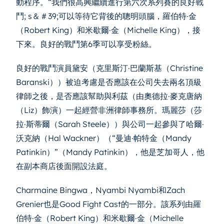
動程序。“我們很高興繼續進行第六次系列賽的良好戰
鬥; s＆＃39;可以等待它背後的聰明頭腦，羅伯特·金
（Robert King）和米歇爾·金（Michelle King），接
下來。良好的戰鬥第6季可以享受粉絲。
良好的戰鬥演員黛安（克里斯汀·巴蘭斯基（Christine
Baranski））被迫考慮是否應該在公司失去兩名頂級
律師之後，是否應該幫助與利茲（由奧德拉·麥克唐納
（Liz）飾演）一起經營非洲律師事務所。瑪麗莎（莎
拉·斯蒂爾（Sarah Steele））與公司一起參與了哈爾·
沃克納（Hal Wackner）（“曼迪·帕特金（Mandy
Patinkin）”（Mandy Patinkin），他是芝加哥人，他
在副本商店後面開設法庭。
Charmaine Bingwa，Nyambi Nyambi和Zach
Grenier也是Good Fight Cast的一部分。該系列由羅
伯特·金（Robert King）和米歇爾·金（Michelle