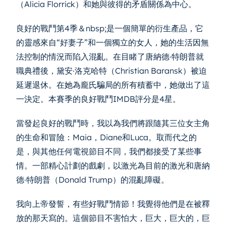
（Alicia Florrick）和她與彼得的矛盾關係為中心。
良好的戰鬥第4季＆nbsp;是一個簡單的衍生產品，它
的靈感來自“好妻子”和一個獨立的女人，她的生活因無
法控制的情況而陷入混亂。在目睹了唐納德·特朗普就
職典禮後，黛安·洛克哈特（Christian Baransk）被迫
延遲退休。在她為龐氏騙局的所有積蓄中，她做出了這
一決定。本賽季的良好戰鬥IMDB評分是4星。
當發起良好的戰鬥時，我以為我們將跟隨其三位女主角
的生命和冒險：Maia，Diane和Luca。取而代之的
是，與其他任何電視節目不同，我們都接受了某些事
情。一部精心計劃的戲劇，以激光為目前的激光和唐納
德·特朗普（Donald Trump）的混亂障礙。
我向上帝發誓，有些好戰鬥情節！我覺得他們是在被釋
放的那天寫的。這個節目不害怕大，巨大，巨大的，巨