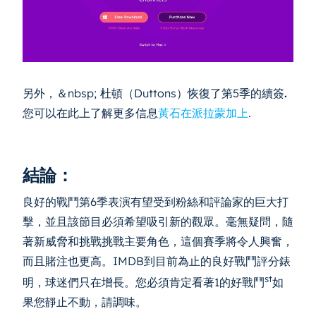
另外，＆nbsp;
杜頓（Duttons）恢復了第5季的續簽
.
您可以在此上了解更多信息
黃石在派拉蒙加上
.
結論：
良好的戰鬥第6季表演有望受到粉絲和評論家的巨大打
擊，並且該節目必須希望吸引新的觀眾。毫無疑問，隨
著新威脅和挑戰挑戰主要角色，這個賽季將令人興奮，
而且賭注也更高。IMDB到目前為止的良好戰鬥評分錶
st
明，球迷們只在增長。您必須肯定看著1的好戰鬥
如
果您靜止不動，請調味。