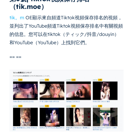
（tik.moe）
tik。m
OE顯示來自頻道Tiktok視頻保存排名的視頻，
並列出了YouTube頻道Tiktok視頻保存排名中有關視頻
的信息。您可以在tiktok（ティック/抖音/douyin）
和YouTube（YouTube）上找到它們。
== ==