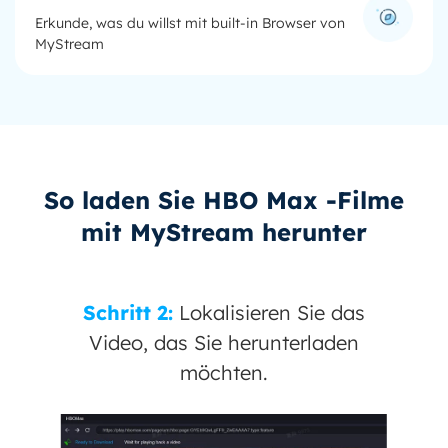
Erkunde, was du willst mit built-in Browser von
MyStream
So laden Sie HBO Max -Filme
mit MyStream herunter
Sie das
Schritt 3:
Klicken Sie auf "J
rladen
herunterladen".