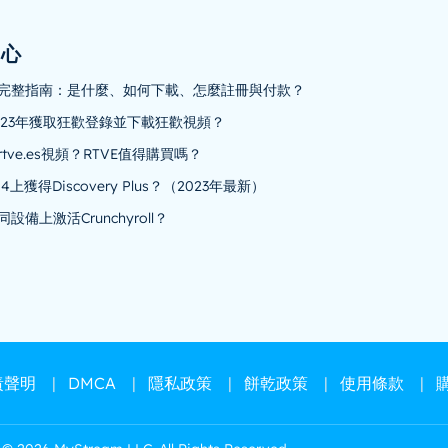
中心
ns 完整指南：是什麼、如何下載、怎麼註冊與付款？
023年獲取狂歡登錄並下載狂歡視頻？
tve.es視頻？RTVE值得購買嗎？
上獲得Discovery Plus？（2023年最新）
設備上激活Crunchyroll？
責聲明
|
DMCA
|
隱私政策
|
餅乾政策
|
使用條款
|