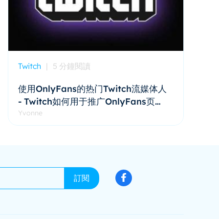
Twitch
|
5 分鐘閱讀
使用OnlyFans的热门Twitch流媒体人
- Twitch如何用于推广OnlyFans页
面？
Yvonne
訂閱